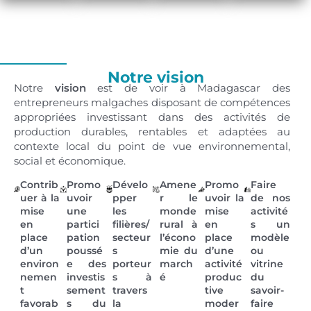
Notre vision
Notre
vision
est de voir à Madagascar des
entrepreneurs malgaches disposant de compétences
appropriées investissant dans des activités de
production durables, rentables et adaptées au
contexte local du point de vue environnemental,
social et économique.
Contrib
Promo
Dévelo
Amene
Promo
Faire
uer à la
uvoir
pper
r le
uvoir la
de nos
mise
une
les
monde
mise
activité
en
partici
filières/
rural à
en
s un
place
pation
secteur
l’écono
place
modèle
d’un
poussé
s
mie du
d’une
ou
environ
e des
porteur
march
activité
vitrine
nemen
investis
s à
é
produc
du
t
sement
travers
tive
savoir-
favorab
s du
la
moder
faire